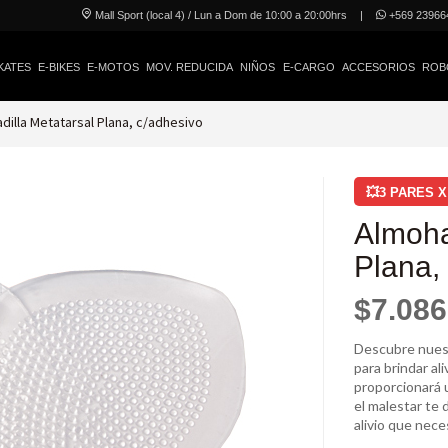
Mall Sport (local 4) / Lun a Dom de 10:00 a 20:00hrs
|
+569 23966
KATES
E-BIKES
E-MOTOS
MOV. REDUCIDA
NIÑOS
E-CARGO
ACCESORIOS
ROB
dilla Metatarsal Plana, c/adhesivo
💥3 PARES X
Almoha
Plana,
$7.086
Descubre nuest
para brindar ali
proporcionará u
el malestar te 
alivio que nece