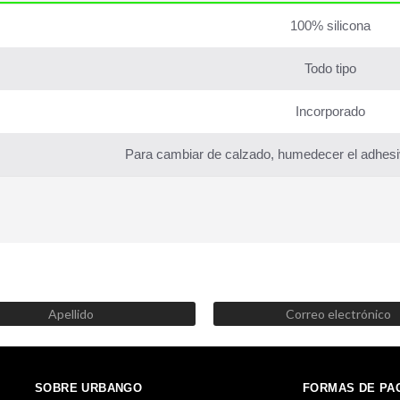
100% silicona
Todo tipo
Incorporado
Para cambiar de calzado, humedecer el adhes
SUSCRÍBETE AHORA
Recibe las mejores promociones, descuentos y novedades
SOBRE URBANGO
FORMAS DE PA