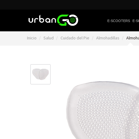
E-SCOOTERS
E-S
Inicio
Salud
Cuidado del Pie
Almohadillas
Almoha