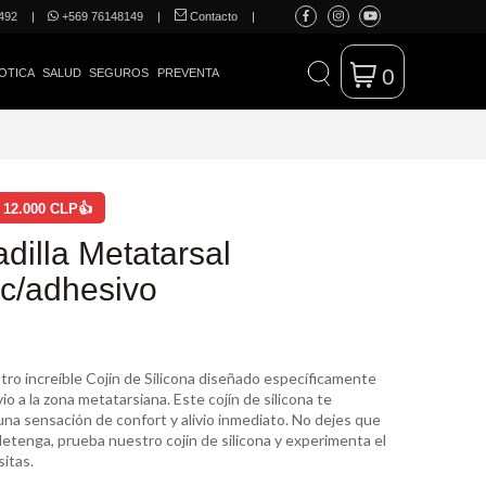
492
|
+569 76148149
|
Contacto
|
0
OTICA
SALUD
SEGUROS
PREVENTA
 12.000 CLP👍
dilla Metatarsal
 c/adhesivo
ro increíble Cojín de Silicona diseñado específicamente
vio a la zona metatarsiana. Este cojín de silicona te
na sensación de confort y alivio inmediato. No dejes que
detenga, prueba nuestro cojín de silicona y experimenta el
sitas.