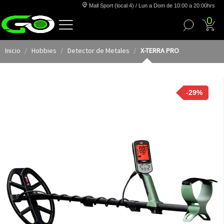
Mall Sport (local 4) / Lun a Dom de 10:00 a 20:00hrs
0
Inicio
Hobbies
Detector de Metales
X-TERRA PRO
-29%