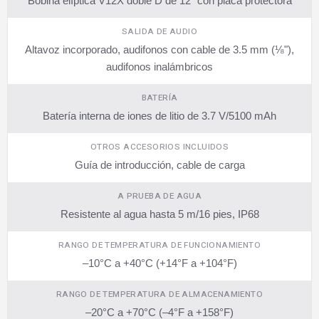
Bobina elíptica V12X doble D de 12" con placa protectora
SALIDA DE AUDIO
Altavoz incorporado, audifonos con cable de 3.5 mm (⅛"),
audifonos inalámbricos
BATERÍA
Batería interna de iones de litio de 3.7 V/5100 mAh
OTROS ACCESORIOS INCLUIDOS
Guía de introducción, cable de carga
A PRUEBA DE AGUA
Resistente al agua hasta 5 m/16 pies, IP68
RANGO DE TEMPERATURA DE FUNCIONAMIENTO
–10°C a +40°C (+14°F a +104°F)
RANGO DE TEMPERATURA DE ALMACENAMIENTO
–20°C a +70°C (–4°F a +158°F)