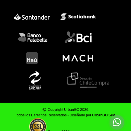
Copyright UrbanGO 2026.
Todos los Derechos Reservados - Diseñado por
UrbanGO SPA
.