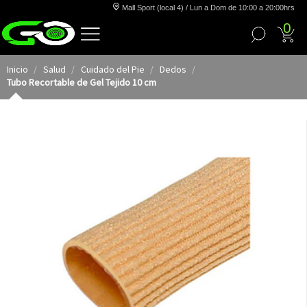
Mall Sport (local 4) / Lun a Dom de 10:00 a 20:00hrs
0
Inicio
Salud
Cuidado del Pie
Dedos
Tubo Recortable de Gel Tejido 10 cm