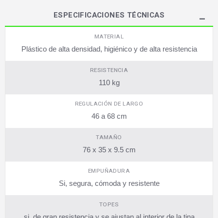
ESPECIFICACIONES TÉCNICAS
MATERIAL
Plástico de alta densidad, higiénico y de alta resistencia
RESISTENCIA
110 kg
REGULACIÓN DE LARGO
46 a 68 cm
TAMAÑO
76 x 35 x 9.5 cm
EMPUÑADURA
Si, segura, cómoda y resistente
TOPES
si, de gran resistencia y se ajustan al interior de la tina