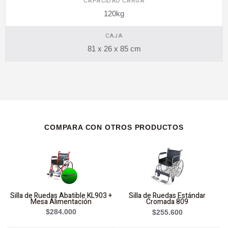
CAPACIDAD CARGA
120kg
CAJA
81 x 26 x 85 cm
COMPARA CON OTROS PRODUCTOS
Silla de Ruedas Abatible KL903 +
Silla de Ruedas Estándar
S
Mesa Alimentación
Cromada 809
$284.000
$255.600