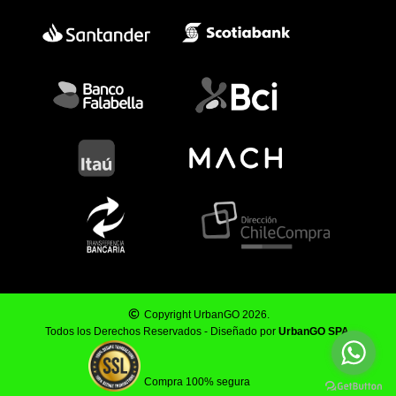
Copyright UrbanGO 2026.
Todos los Derechos Reservados - Diseñado por
UrbanGO SPA
.
Compra 100% segura