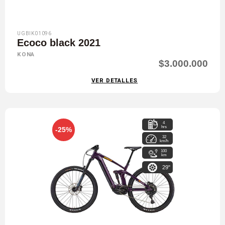
UGBIK01096
Ecoco black 2021
KONA
$3.000.000
VER DETALLES
4
hrs
-25%
32
km/h
100
km
29"