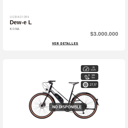
UGBIK01094
Dew-e L
KONA
$3.000.000
VER DETALLES
25
km/h
100
km
27,5"
NO DISPONIBLE