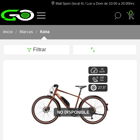
Mall Sport (local 4) / Lun a Dom de 10:00 a 20:00hrs
0
Inicio
Marcas
Kona
Filtrar
25
km/h
100
km
27,5"
NO DISPONIBLE