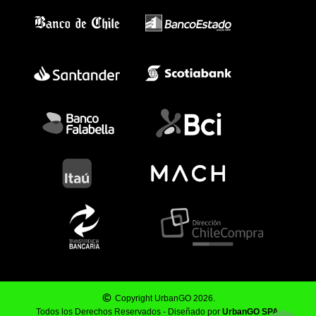
Copyright UrbanGO 2026.
Todos los Derechos Reservados - Diseñado por
UrbanGO SPA
.