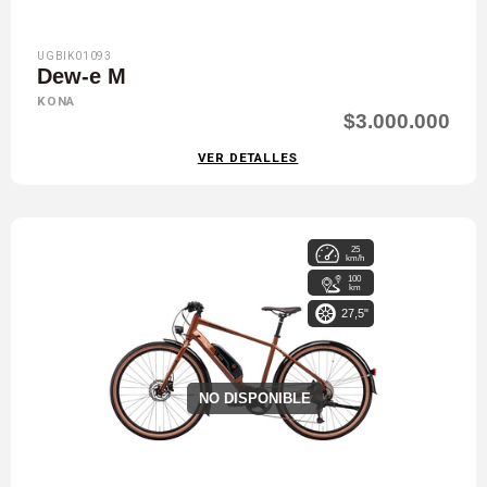
UGBIK01093
Dew-e M
KONA
$3.000.000
VER DETALLES
25
km/h
100
km
27,5"
NO DISPONIBLE