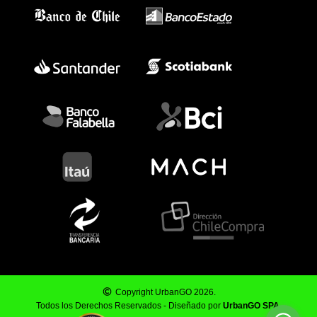
Copyright UrbanGO 2026.
Todos los Derechos Reservados - Diseñado por
UrbanGO SPA
.