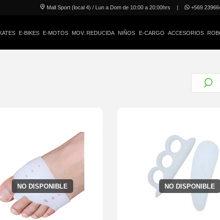
Mall Sport (local 4) / Lun a Dom de 10:00 a 20:00hrs
|
+569 23966
KATES
E-BIKES
E-MOTOS
MOV. REDUCIDA
NIÑOS
E-CARGO
ACCESORIOS
ROB
NO DISPONIBLE
NO DISPONIBLE