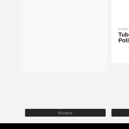
UGSAL
Tub
Pol