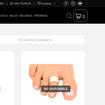
492
|
+569 76148149
|
Contacto
|
0
OTICA
SALUD
SEGUROS
PREVENTA
NO DISPONIBLE