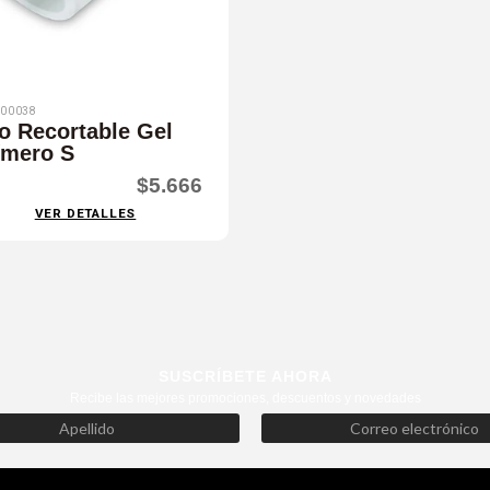
00038
o Recortable Gel
ímero S
$5.666
VER DETALLES
SUSCRÍBETE AHORA
Recibe las mejores promociones, descuentos y novedades