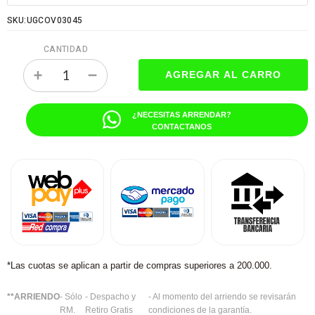
SKU:UGCOV03045
CANTIDAD
¿NECESITAS ARRENDAR?
CONTACTANOS
*Las cuotas se aplican a partir de compras superiores a 200.000.
**ARRIENDO
- Sólo
- Despacho y
- Al momento del arriendo se revisarán
RM.
Retiro Gratis
condiciones de la garantía.