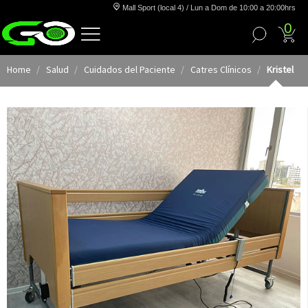
Mall Sport (local 4) / Lun a Dom de 10:00 a 20:00hrs
0
Home
Salud
Cuidados del Paciente
Catres Clínicos
Kristel