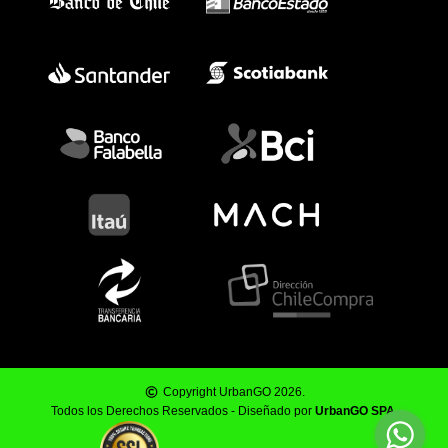
Copyright UrbanGO 2026.
Todos los Derechos Reservados - Diseñado por
UrbanGO SPA
.