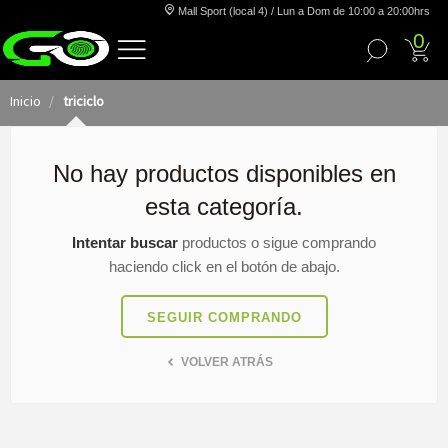
Mall Sport (local 4) / Lun a Dom de 10:00 a 20:00hrs
0
Inicio
triciclo
No hay productos disponibles en
esta categoría.
Intentar buscar
productos o sigue comprando
haciendo click en el botón de abajo.
SEGUIR COMPRANDO
VOLVER ATRÁS