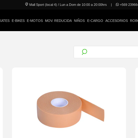
Mall Sport (local 4) / Lun a Dom de 10:00 a 20:00hrs
|
+569 23966
KATES
E-BIKES
E-MOTOS
MOV. REDUCIDA
NIÑOS
E-CARGO
ACCESORIOS
ROB