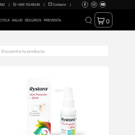
492
|
+569 76148149
|
Contacto
|
0
OTICA
SALUD
SEGUROS
PREVENTA