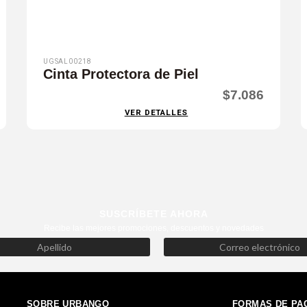
UGSAL00218
Cinta Protectora de Piel
$7.086
VER DETALLES
SUSCRÍBETE AHORA
Recibe las mejores promociones, descuentos y novedades
SOBRE URBANGO
FORMAS DE PA