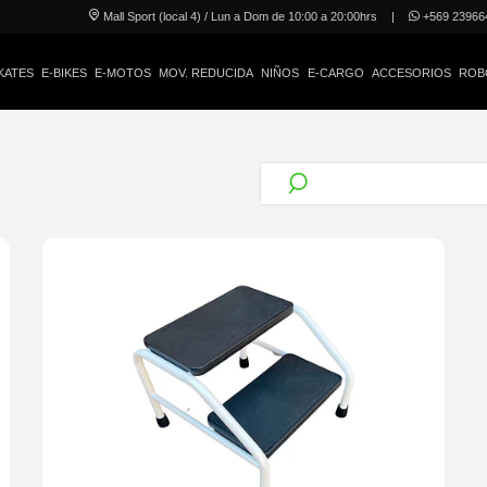
Mall Sport (local 4) / Lun a Dom de 10:00 a 20:00hrs
|
+569 23966
KATES
E-BIKES
E-MOTOS
MOV. REDUCIDA
NIÑOS
E-CARGO
ACCESORIOS
ROB