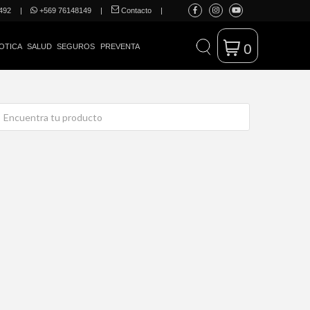
492
|
+569 76148149
|
Contacto
|
0
OTICA
SALUD
SEGUROS
PREVENTA