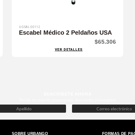
UGSAL00112
Escabel Médico 2 Peldaños USA
$65.306
VER DETALLES
SUSCRÍBETE AHORA
Recibe las mejores promociones, descuentos y novedades
SOBRE URBANGO
FORMAS DE PA