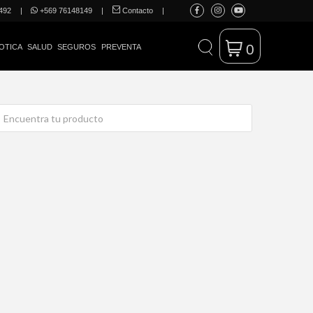
492
|
+569 76148149
|
Contacto
|
0
OTICA
SALUD
SEGUROS
PREVENTA