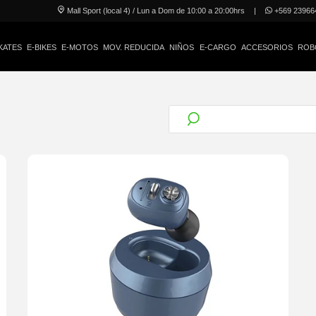
Mall Sport (local 4) / Lun a Dom de 10:00 a 20:00hrs
|
+569 23966
KATES
E-BIKES
E-MOTOS
MOV. REDUCIDA
NIÑOS
E-CARGO
ACCESORIOS
ROB