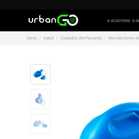
E-SCOOTERS
E-S
Inicio
Salud
Cuidados del Paciente
Recolectores d