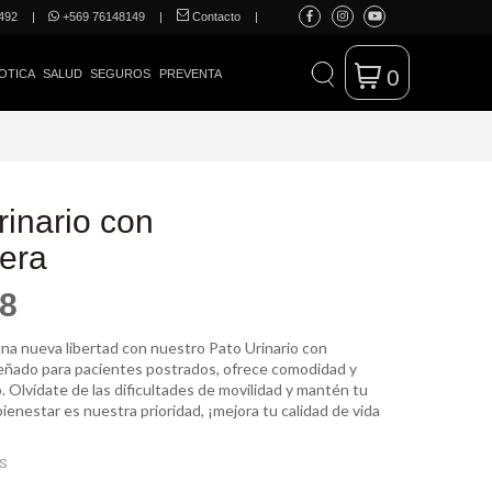
492
|
+569 76148149
|
Contacto
|
0
OTICA
SALUD
SEGUROS
PREVENTA
rinario con
era
98
na nueva libertad con nuestro Pato Urinario con
ñado para pacientes postrados, ofrece comodidad y
o. Olvídate de las dificultades de movilidad y mantén tu
bienestar es nuestra prioridad, ¡mejora tu calidad de vida
ES