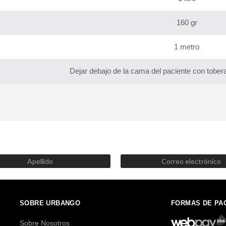
160 gr
1 metro
Dejar debajo de la cama del paciente con tobera
SUSCRÍBETE AHORA
Recibe las mejores promociones, descuentos y novedades
SOBRE URBANGO
FORMAS DE PA
Sobre Nosotros