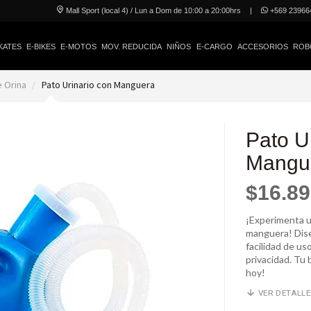
Mall Sport (local 4) / Lun a Dom de 10:00 a 20:00hrs
|
+569 23966
KATES
E-BIKES
E-MOTOS
MOV. REDUCIDA
NIÑOS
E-CARGO
ACCESORIOS
ROB
e Orina
Pato Urinario con Manguera
Pato U
Mangu
$16.8
¡Experimenta u
manguera! Dise
facilidad de us
privacidad. Tu 
hoy!
VER DETALL