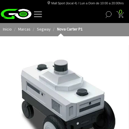
Mall Sport (local 4) / Lun a Dom de 10:00 a 20:00hrs
0
Inicio
Marcas
Segway
Nova Carter P1