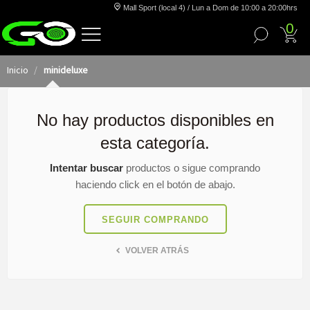
Mall Sport (local 4) / Lun a Dom de 10:00 a 20:00hrs
0
Inicio
minideluxe
No hay productos disponibles en
esta categoría.
Intentar buscar
productos o sigue comprando
haciendo click en el botón de abajo.
SEGUIR COMPRANDO
VOLVER ATRÁS