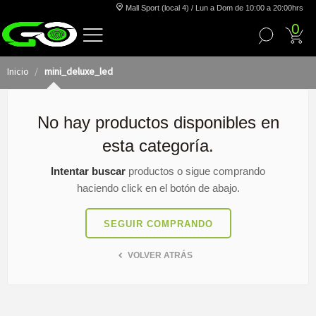
Mall Sport (local 4) / Lun a Dom de 10:00 a 20:00hrs
0
Inicio
mini_deluxe_led
No hay productos disponibles en
esta categoría.
Intentar buscar
productos o sigue comprando
haciendo click en el botón de abajo.
SEGUIR COMPRANDO
VOLVER ATRÁS