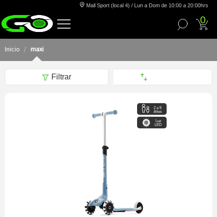
Mall Sport (local 4) / Lun a Dom de 10:00 a 20:00hrs
0
Inicio
maxi
Filtrar
2 a 9
Años
Luz
LED