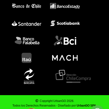
Copyright UrbanGO 2026.
Todos los Derechos Reservados - Diseñado por
UrbanGO SPA
.