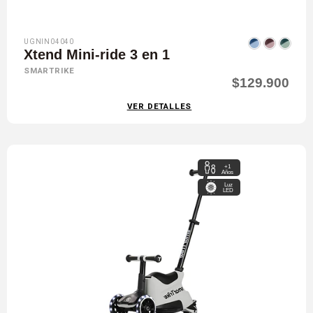
UGNIN04040
Xtend Mini-ride 3 en 1
SMARTRIKE
$129.900
VER DETALLES
+1
Años
Luz
LED