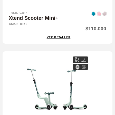
UGNIN04037
Xtend Scooter Mini+
SMARTRIKE
$110.000
VER DETALLES
+1
Años
Luz
LED