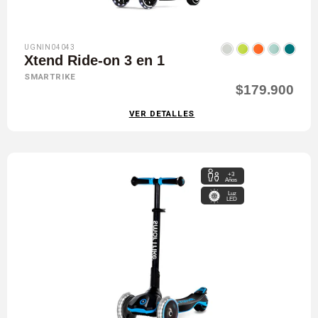
UGNIN04043
Xtend Ride-on 3 en 1
SMARTRIKE
$179.900
VER DETALLES
+3
Años
Luz
LED