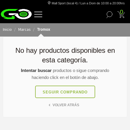
Mall Sport (local 4) / Lun a Dom de 10:00 a 20:00hrs
0
Inicio
Marcas
Tromox
No hay productos disponibles en
esta categoría.
Intentar buscar
productos o sigue comprando
haciendo click en el botón de abajo.
SEGUIR COMPRANDO
VOLVER ATRÁS