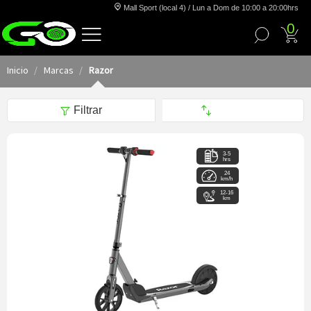
Mall Sport (local 4) / Lun a Dom de 10:00 a 20:00hrs
0
Inicio
Marcas
Razor
Filtrar
3-5
hrs
24
km/h
12-16
km