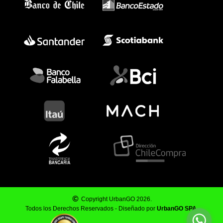
Copyright UrbanGO 2026.
Todos los Derechos Reservados - Diseñado por
UrbanGO SPA
.