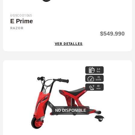
UGSCO01065
E Prime
RAZOR
$549.990
VER DETALLES
3-6
hrs
15
km/h
40
min
NO DISPONIBLE