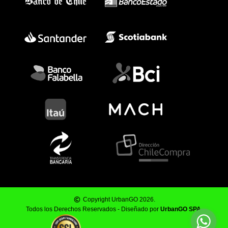
Copyright UrbanGO 2026.
Todos los Derechos Reservados - Diseñado por
UrbanGO SPA
.