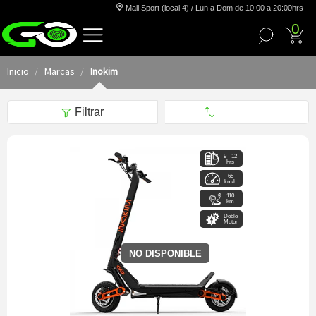
Mall Sport (local 4) / Lun a Dom de 10:00 a 20:00hrs
0
Inicio
Marcas
Inokim
Filtrar
9 - 12
hrs
65
km/h
110
km
Doble
Motor
NO DISPONIBLE