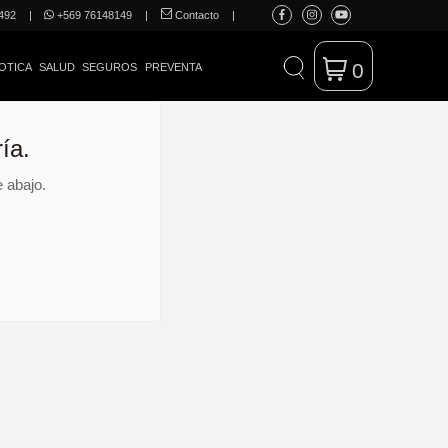
492
|
+569 76148149
|
Contacto
|
0
OTICA
SALUD
SEGUROS
PREVENTA
ía.
 abajo.