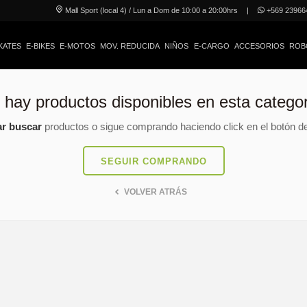
Mall Sport (local 4) / Lun a Dom de 10:00 a 20:00hrs
|
+569 23966
KATES
E-BIKES
E-MOTOS
MOV. REDUCIDA
NIÑOS
E-CARGO
ACCESORIOS
ROB
 hay productos disponibles en esta categor
ar buscar
productos o sigue comprando haciendo click en el botón de
SEGUIR COMPRANDO
VOLVER ATRÁS