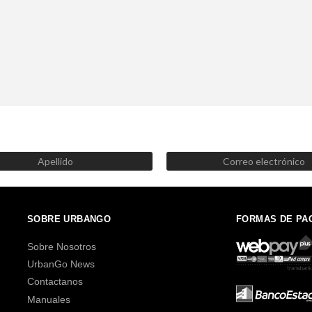
SUSCRÍBETE AHORA
Recibe las mejores promociones, descuentos y novedades
SOBRE URBANGO
FORMAS DE PA
Sobre Nosotros
UrbanGo News
Contactanos
Manuales