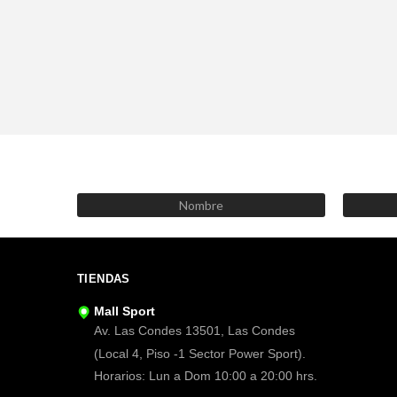
TIENDAS
Mall Sport
Av. Las Condes 13501, Las Condes
(Local 4, Piso -1 Sector Power Sport).
Horarios: Lun a Dom 10:00 a 20:00 hrs.