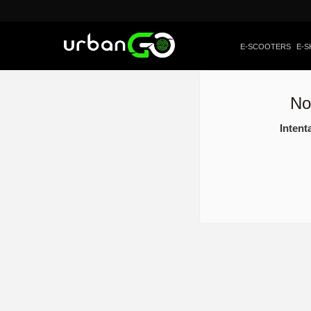
E-SCOOTERS
E-S
No
Intent