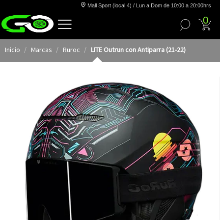
Mall Sport (local 4) / Lun a Dom de 10:00 a 20:00hrs
0
Inicio
Marcas
Ruroc
LITE Outrun con Antiparra (21-22)