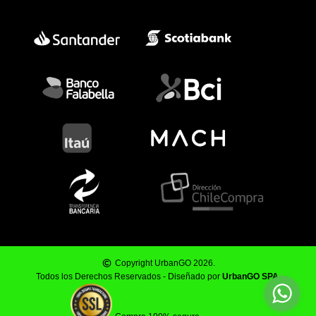
Copyright UrbanGO 2026.
Todos los Derechos Reservados - Diseñado por
UrbanGO SPA
.