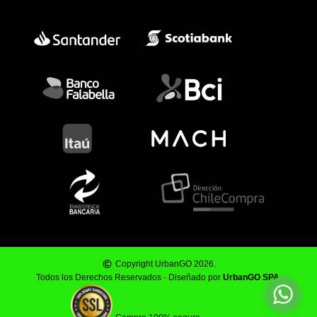
Copyright UrbanGO 2026.
Todos los Derechos Reservados - Diseñado por
UrbanGO SPA
.