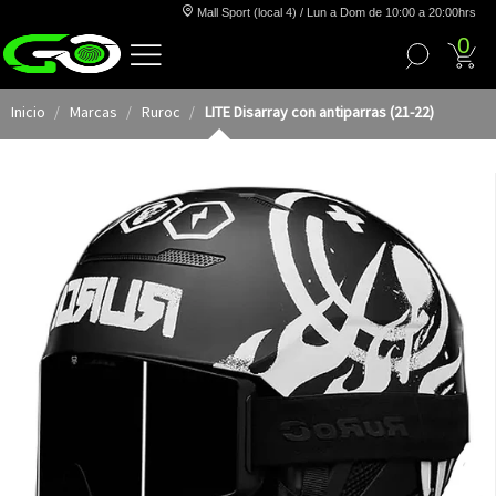
Mall Sport (local 4) / Lun a Dom de 10:00 a 20:00hrs
0
Inicio
Marcas
Ruroc
LITE Disarray con antiparras (21-22)