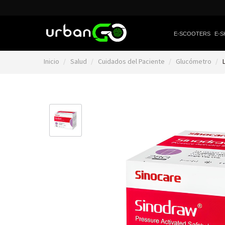
E-SCOOTERS
E-S
Inicio
Salud
Cuidados del Paciente
Glucómetro