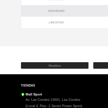
SEGURIDAD
LANCETAS
TIENDAS
Mall Sport
Av. Las Condes 13501, Las Condes
(Local 4, Piso -1 Sector Power Sport).