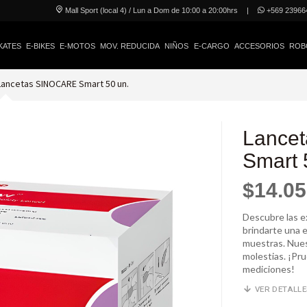
Mall Sport (local 4) / Lun a Dom de 10:00 a 20:00hrs
|
+569 23966
KATES
E-BIKES
E-MOTOS
MOV. REDUCIDA
NIÑOS
E-CARGO
ACCESORIOS
ROB
Lancetas SINOCARE Smart 50 un.
Lance
Smart 
$14.0
Descubre las e
brindarte una 
muestras. Nues
molestias. ¡Pru
mediciones!
VER DETALL