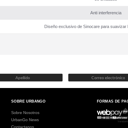
Anti interferencia
Diseño exclusivo de Sinocare para suavizar l
SUSCRÍBETE AHORA
Recibe las mejores promociones, descuentos y novedades
SOBRE URBANGO
FORMAS DE PA
Sobre Nosotros
UrbanGo News
Contactanos