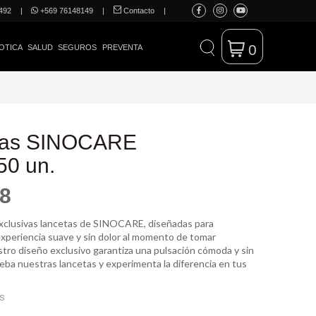
492
|
+569 76148149
|
Contacto
|
0
OTICA
SALUD
SEGUROS
PREVENTA
tas SINOCARE
50 un.
58
xclusivas lancetas de SINOCARE, diseñadas para
experiencia suave y sin dolor al momento de tomar
tro diseño exclusivo garantiza una pulsación cómoda y sin
eba nuestras lancetas y experimenta la diferencia en tus
ES