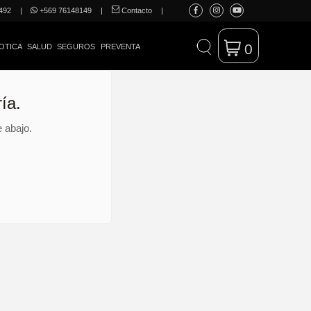
492
|
+569 76148149
|
Contacto
|
0
OTICA
SALUD
SEGUROS
PREVENTA
ía.
 abajo.