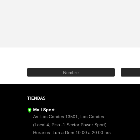
TIENDAS
Mall Sport
Av. Las Condes 13501, Las Condes
(Local 4, Piso -1 Sector Power Sport).
Horarios: Lun a Dom 10:00 a 20:00 hrs.