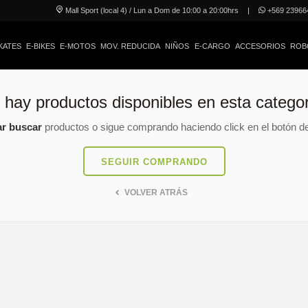
Mall Sport (local 4) / Lun a Dom de 10:00 a 20:00hrs
|
+569 23966
KATES
E-BIKES
E-MOTOS
MOV. REDUCIDA
NIÑOS
E-CARGO
ACCESORIOS
ROB
 hay productos disponibles en esta categor
ar buscar
productos o sigue comprando haciendo click en el botón de
SEGUIR COMPRANDO
VOLVER ATRÁS