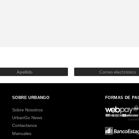
SUSCRÍBETE AHORA
Recibe las mejores promociones, descuentos y novedades
SOBRE URBANGO
FORMAS DE PA
Sobre Nosotros
UrbanGo News
Contactanos
Manuales