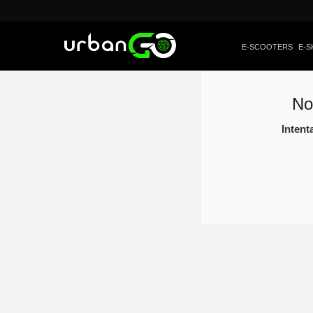
E-SCOOTERS
E-S
No
Intent