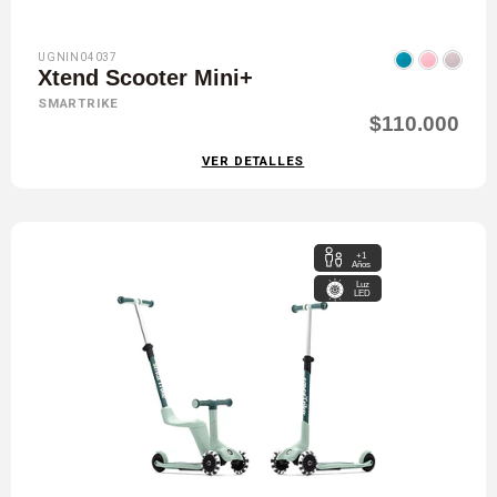
UGNIN04037
Xtend Scooter Mini+
SMARTRIKE
$110.000
VER DETALLES
+1
Años
Luz
LED