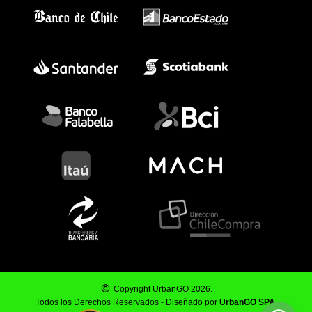
Copyright UrbanGO 2026.
Todos los Derechos Reservados - Diseñado por
UrbanGO SPA
.