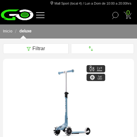
Mall Sport (local 4) / Lun a Dom de 10:00 a 20:00hrs
0
Inicio
deluxe
Filtrar
2 a 9
Años
Luz
LED