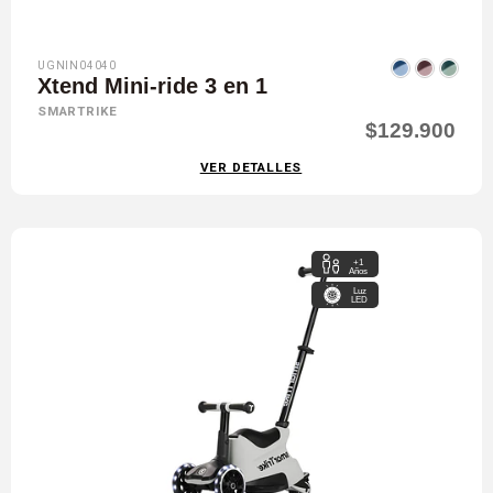
UGNIN04040
Xtend Mini-ride 3 en 1
SMARTRIKE
$129.900
VER DETALLES
+1
Años
Luz
LED