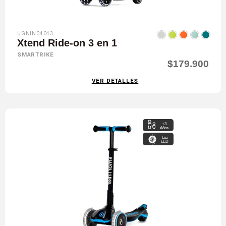
UGNIN04043
Xtend Ride-on 3 en 1
SMARTRIKE
$179.900
VER DETALLES
+3
Años
Luz
LED