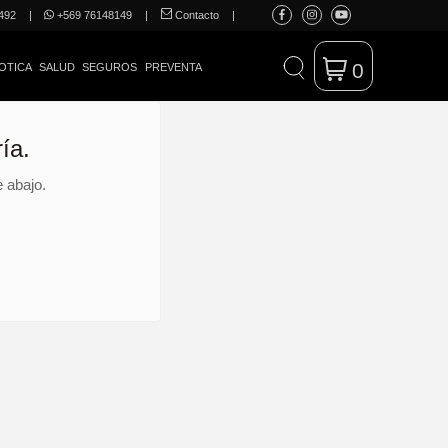
492
|
+569 76148149
|
Contacto
|
0
OTICA
SALUD
SEGUROS
PREVENTA
ía.
 abajo.