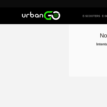
E-SCOOTERS
E-S
No
Intent