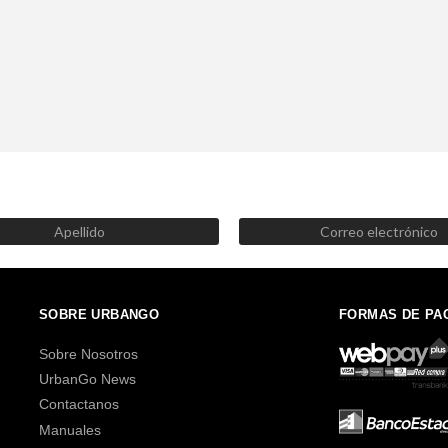
SUSCRÍBETE AHORA
Recibe las mejores promociones, descuentos y novedades
SOBRE URBANGO
FORMAS DE PA
Sobre Nosotros
UrbanGo News
Contactanos
Manuales