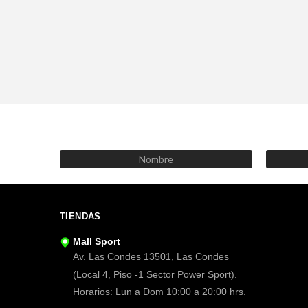
TIENDAS
Mall Sport
Av. Las Condes 13501, Las Condes
(Local 4, Piso -1 Sector Power Sport).
Horarios: Lun a Dom 10:00 a 20:00 hrs.