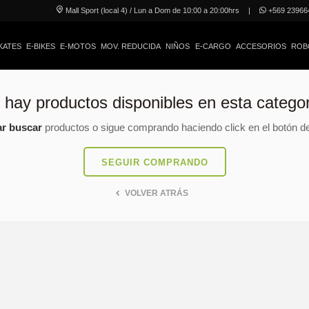
Mall Sport (local 4) / Lun a Dom de 10:00 a 20:00hrs
|
+569 23966
KATES
E-BIKES
E-MOTOS
MOV. REDUCIDA
NIÑOS
E-CARGO
ACCESORIOS
ROB
 hay productos disponibles en esta categor
ar buscar
productos o sigue comprando haciendo click en el botón de
SEGUIR COMPRANDO
VOLVER ATRÁS