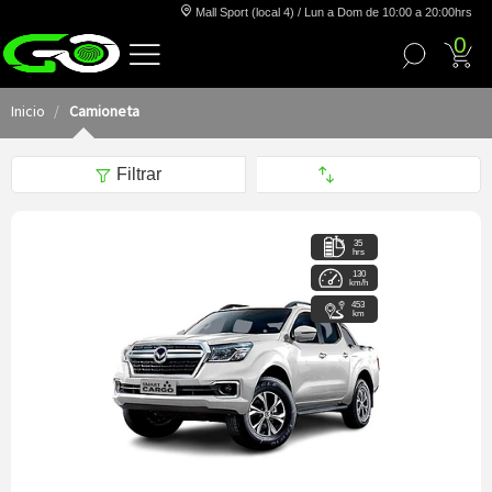
Mall Sport (local 4) / Lun a Dom de 10:00 a 20:00hrs
0
Inicio
Camioneta
Filtrar
35
hrs
130
km/h
453
km