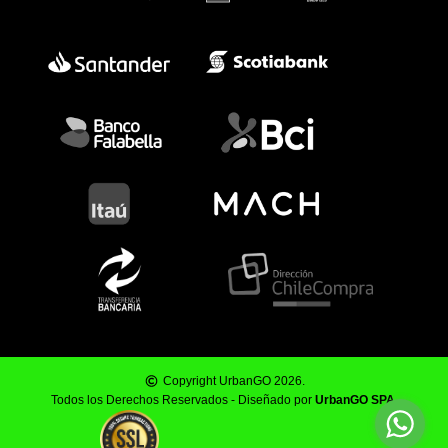
Copyright UrbanGO 2026.
Todos los Derechos Reservados - Diseñado por
UrbanGO SPA
.