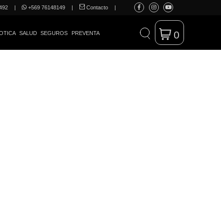
492
|
+569 76148149
|
Contacto
|
0
OTICA
SALUD
SEGUROS
PREVENTA