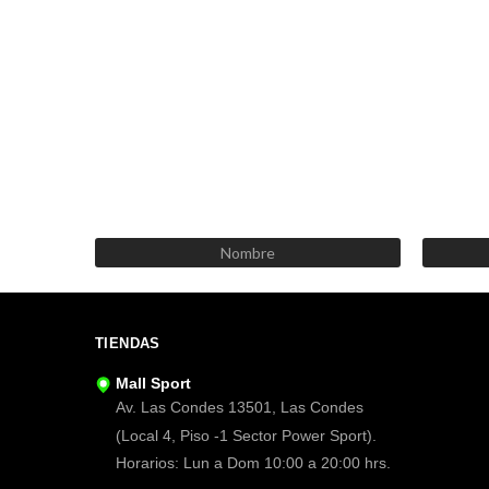
TIENDAS
Mall Sport
Av. Las Condes 13501, Las Condes
(Local 4, Piso -1 Sector Power Sport).
Horarios: Lun a Dom 10:00 a 20:00 hrs.