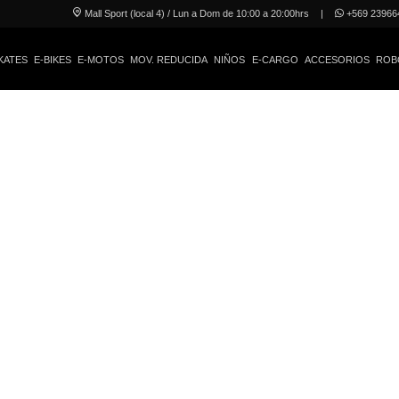
Mall Sport (local 4) / Lun a Dom de 10:00 a 20:00hrs
|
+569 23966
KATES
E-BIKES
E-MOTOS
MOV. REDUCIDA
NIÑOS
E-CARGO
ACCESORIOS
ROB