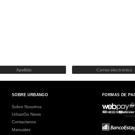
SUSCRÍBETE AHORA
Recibe las mejores promociones, descuentos y novedades
SOBRE URBANGO
FORMAS DE PA
Sobre Nosotros
UrbanGo News
Contactanos
Manuales