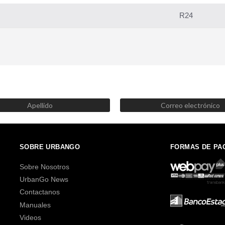
R24
SUSCRÍBETE AHORA
Recibe las mejores promociones, descuentos y novedades
SOBRE URBANGO
FORMAS DE PA
Sobre Nosotros
UrbanGo News
Contactanos
Manuales
Videos