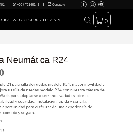
492
|
+569 76148149
|
Contacto
|
0
OTICA
SALUD
SEGUROS
PREVENTA
a Neumática R24
0
do 24 para silla de ruedas modelo R24: mayor movilidad y
ora tu silla de ruedas modelo R24 con nuestra cámara de
eñada para adaptarse a terrenos variados, ofrece
abilidad y suavidad. Instalación rápida y sencilla.
 oportunidad para disfrutar de una experiencia de
s cómoda y segura.
ES
119