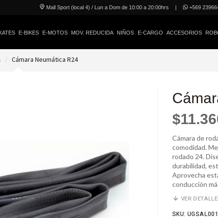
Mall Sport (local 4) / Lun a Dom de 10:00 a 20:00hrs
|
+569 23966
KATES
E-BIKES
E-MOTOS
MOV. REDUCIDA
NIÑOS
E-CARGO
ACCESORIOS
ROB
s
Cámara Neumática R24
Cámar
$11.36
Cámara de roda
comodidad. Mej
rodado 24. Dis
durabilidad, est
Aprovecha esta
conducción má
VER DETALL
SKU: UGSAL00