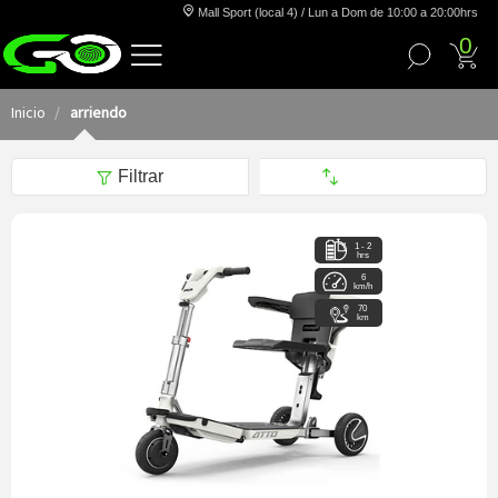
Mall Sport (local 4) / Lun a Dom de 10:00 a 20:00hrs
0
Inicio
arriendo
Filtrar
1 - 2
hrs
6
km/h
70
km