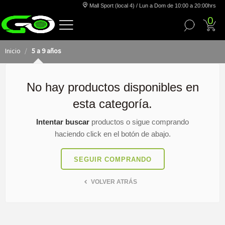
Mall Sport (local 4) / Lun a Dom de 10:00 a 20:00hrs
0
Inicio
5 a 9 años
No hay productos disponibles en
esta categoría.
Intentar buscar
productos o sigue comprando
haciendo click en el botón de abajo.
SEGUIR COMPRANDO
VOLVER ATRÁS