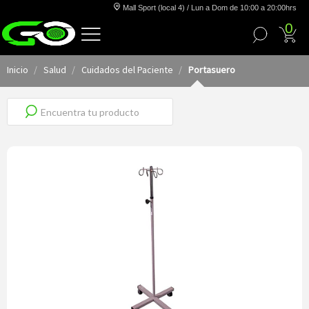
Mall Sport (local 4) / Lun a Dom de 10:00 a 20:00hrs
0
Inicio
Salud
Cuidados del Paciente
Portasuero