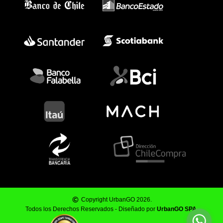
Copyright UrbanGO 2026.
Todos los Derechos Reservados - Diseñado por
UrbanGO SPA
.