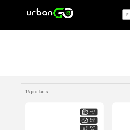
E
16 products
3.5-4
hrs
42-50
km/h
40-65
km