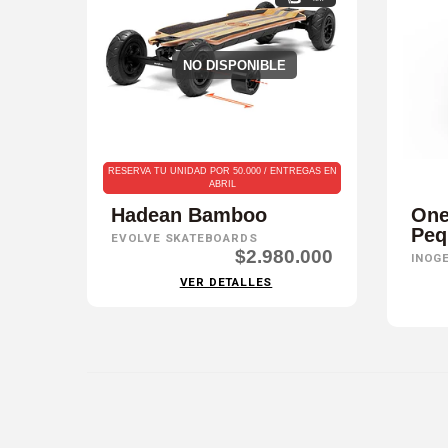
NO DISPONIBLE
RESERVA TU UNIDAD POR 50.000 / ENTREGAS EN
ABRIL
Hadean Bamboo
One
Peq
EVOLVE SKATEBOARDS
$2.980.000
INOG
VER DETALLES