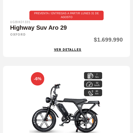
PREVENTA / ENTREGAS A PARTIR LUNES 31 DE
AGOSTO
UGBIK01335
Highway Suv Aro 29
OXFORD
$1.699.990
VER DETALLES
7
hrs
-6%
50
km/h
60
km