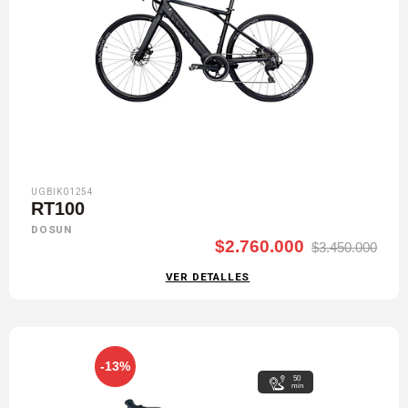
UGBIK01254
RT100
DOSUN
$2.760.000
$3.450.000
VER DETALLES
-13%
50
min