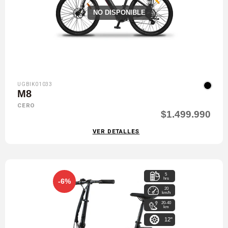
NO DISPONIBLE
UGBIK01033
M8
CERO
$1.499.990
VER DETALLES
5
hrs
-6%
20
km/h
20-40
km
12"