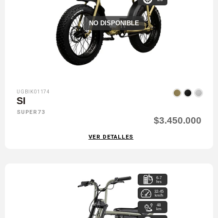
NO DISPONIBLE
UGBIK01174
SI
SUPER73
$3.450.000
VER DETALLES
6-7
hrs
32-45
km/h
48
km