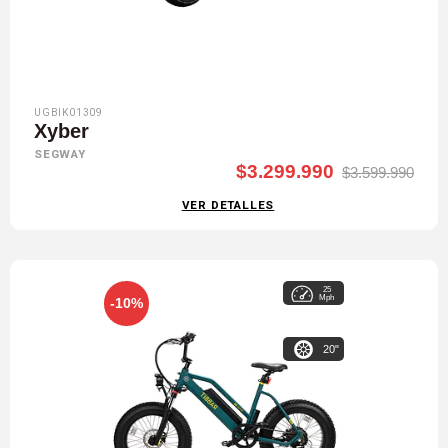
UGBIK01309
Xyber
SEGWAY
$3.299.990
$3.599.990
VER DETALLES
25
Mph
-10%
20"