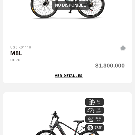
NO DISPONIBLE
UGBIK01110
M8L
CERO
$1.300.000
VER DETALLES
4-6
hrs
32
km/h
35-50
km
27,5"