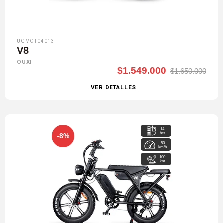
UGMOT04013
V8
OUXI
$1.549.000
$1.650.000
VER DETALLES
14
hrs
-8%
50
km/h
100
km