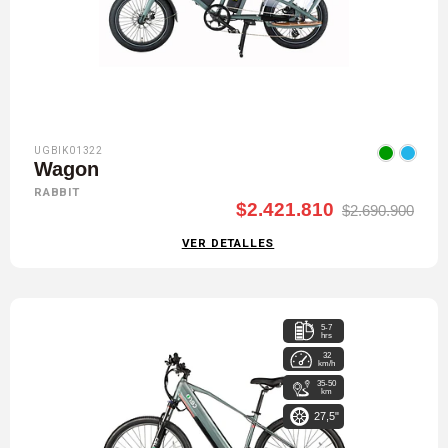
UGBIK01322
Wagon
RABBIT
$2.421.810
$2.690.900
VER DETALLES
5-7
hrs
32
km/h
35-50
km
27,5"