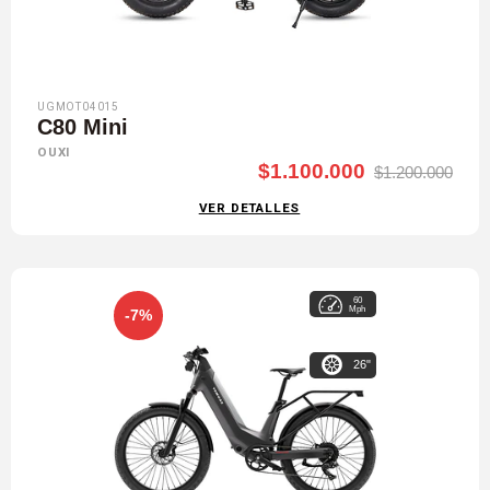
UGMOT04015
C80 Mini
OUXI
$1.100.000
$1.200.000
VER DETALLES
60
Mph
-7%
26"