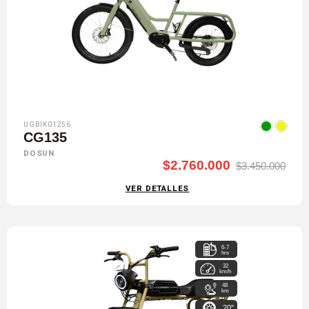
UGBIK01256
CG135
DOSUN
$2.760.000
$3.450.000
VER DETALLES
6-7
hrs
32
km/h
48
km
20"