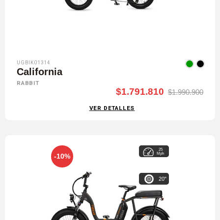
UGBIK01314
California
RABBIT
$1.791.810
$1.990.900
VER DETALLES
25
Mph
-10%
20"