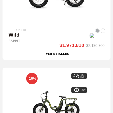
UGBIK01313
Wild
RABBIT
$1.971.810
$2.190.900
VER DETALLES
25
Mph
-10%
20"