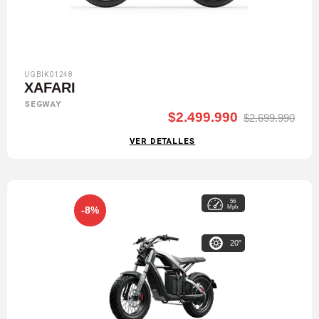
UGBIK01248
XAFARI
SEGWAY
$2.499.990
$2.699.990
VER DETALLES
56
Mph
-8%
20"