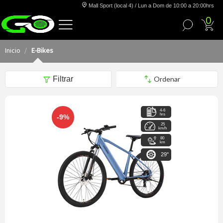
Mall Sport (local 4) / Lun a Dom de 10:00 a 20:00hrs
0
Inicio
E-Bikes
Filtrar
4-6
hrs
-9%
25
km/h
80
km
29"