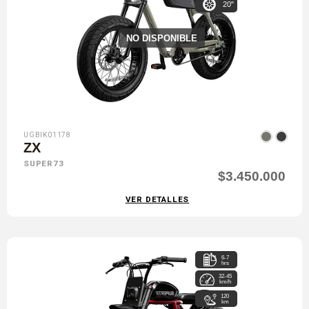
20"
NO DISPONIBLE
UGBIK01178
ZX
SUPER73
$3.450.000
VER DETALLES
6-7
hrs
32-45
km/h
120
km