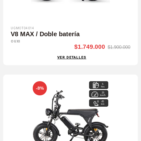
UGMOT04014
V8 MAX / Doble batería
OUXI
$1.749.000
$1.900.000
VER DETALLES
5
hrs
-8%
25
km/h
45
km