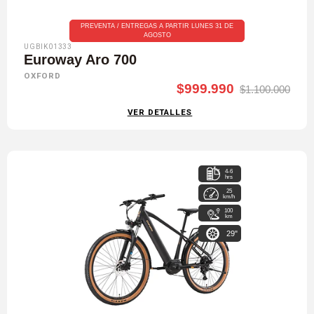
PREVENTA / ENTREGAS A PARTIR LUNES 31 DE
AGOSTO
UGBIK01333
Euroway Aro 700
OXFORD
$999.990
$1.100.000
VER DETALLES
4-6
hrs
25
km/h
100
km
29"