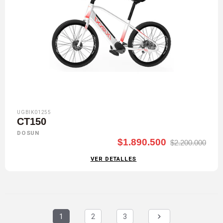
UGBIK01255
CT150
DOSUN
$1.890.500
$2.200.000
VER DETALLES
1
2
3