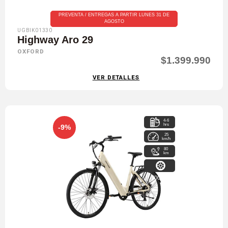
PREVENTA / ENTREGAS A PARTIR LUNES 31 DE
AGOSTO
UGBIK01330
Highway Aro 29
OXFORD
$1.399.990
VER DETALLES
4-6
hrs
-9%
25
km/h
80
km
700x38c