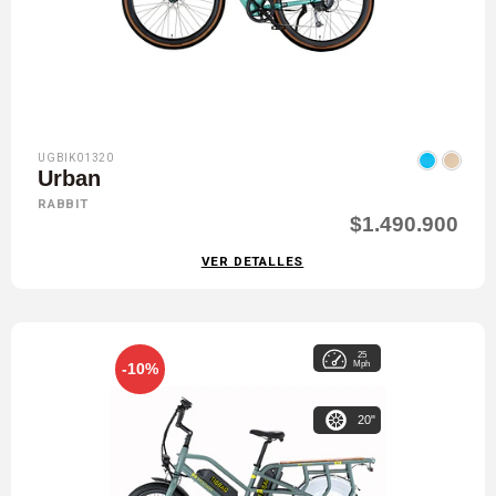
UGBIK01320
Urban
RABBIT
$1.490.900
VER DETALLES
25
Mph
-10%
20"