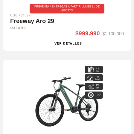
PREVENTA / ENTREGAS A PARTIR LUNES 31 DE
AGOSTO
UGBIK01327
Freeway Aro 29
OXFORD
$999.990
$1.100.000
VER DETALLES
4-6
hrs
25
km/h
100
km
29"