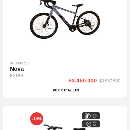
UGBIK01259
Nova
DOSUN
$3.450.000
$3.967.500
VER DETALLES
9-10
hrs
-14%
150
km