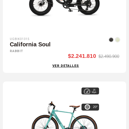
UGBIK01315
California Soul
RABBIT
$2.241.810
$2.490.900
VER DETALLES
25
Mph
20"