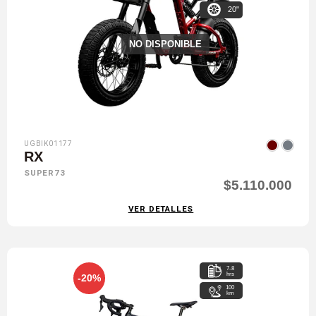
20"
NO DISPONIBLE
UGBIK01177
RX
SUPER73
$5.110.000
VER DETALLES
7-8
hrs
-20%
100
km